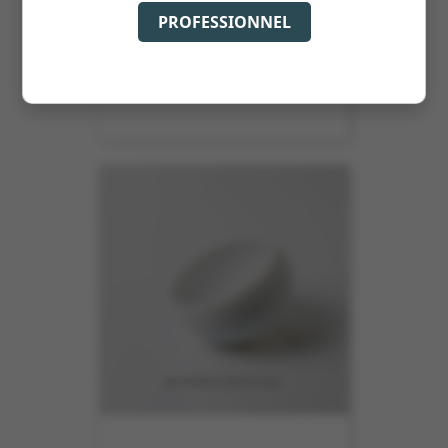
PROFESSIONNEL
BOL BORD EVASE 50CL 13XHT7.5CM
REF :
6826