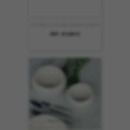
COUPELLE COLINE DIA12CM HT5CM
REF :
8126012