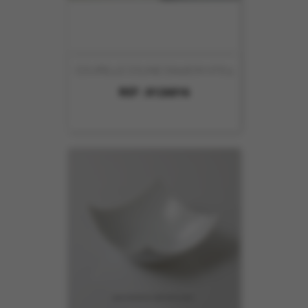
COUPELLE COLINE DIA16CM HT6.5
REF :
8126016