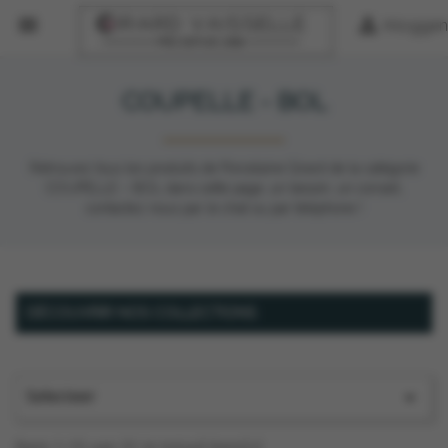


Inloggen
COUPELLE - BOL
Retrouvez tous les produits de Porcelaine Girard de la catégorie
COUPELLE – BOL dans cette page, un besoin, un conseil,
contactez nous par le chat ou par téléphone !
DÉCOUVRIR NOS COLLECTIONS
Selecteer

Item 1-15 van 31 in totaal item(s)