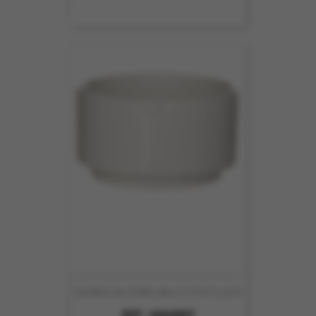
RAMEQUIN EMPILABLE D7XHT3.5CM
REF :
6664007