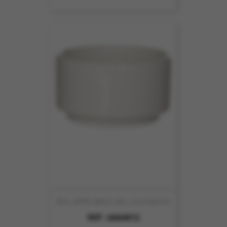
BOL EMPILABLE 25CL D12XH5CM3
REF :
6664012