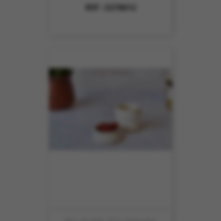
REF :
5378012