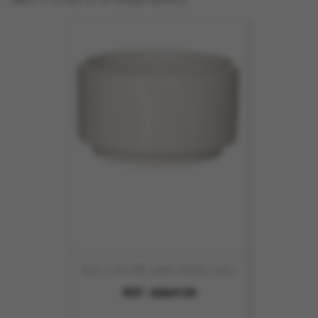
BOL A SOUPE SANS ANSES 30CL
REF :
6664130