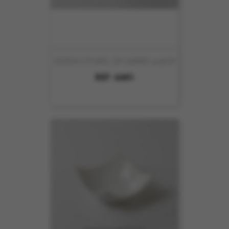
DESIGN COUPEL CR CARREE 14.5CM
REF :
6401