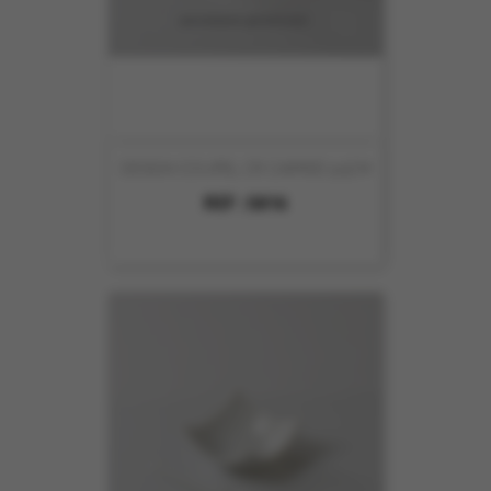
DESIGN COUPEL CR CARREE 9.5CM
REF :
5816