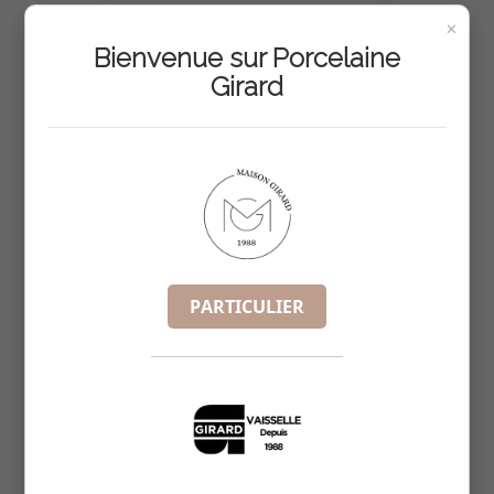
×
BOL BLANC SET3 D9XH6.5CM
Bienvenue sur Porcelaine
REF :
5914001
Girard
PARTICULIER