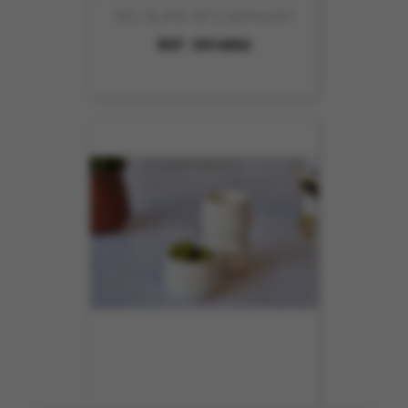
BOL BLANC SET3 D9XH5.5CM
REF :
5914002