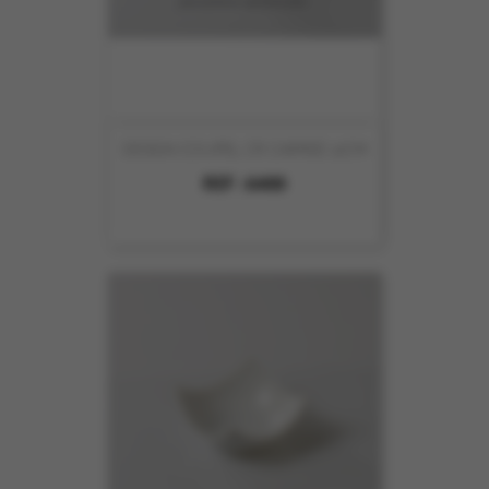
DESIGN COUPEL CR CARREE 12CM
REF :
6400