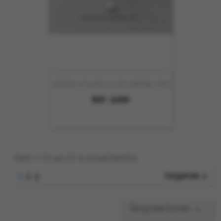
DESIGN COUPELLE CR CARREE 7CM
REF :
6399
Item 1-15 van 31 in totaal item(s)
1

Volgende
2
3

Terug naar boven