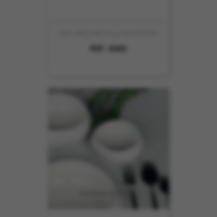
BOL INCLINE D 9.5 Ht7.7CM PM
REF :
8302