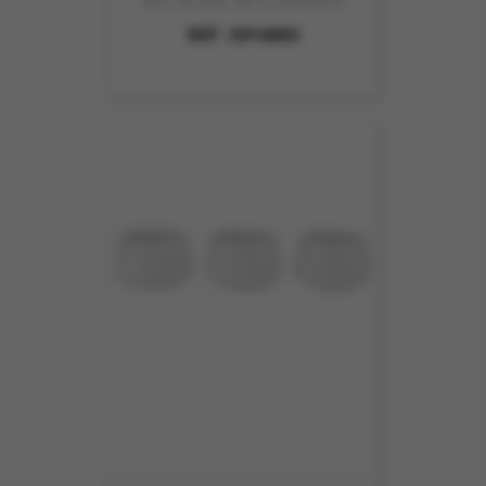
BOL BLANC SET3 D9XH4CM
REF :
5914003