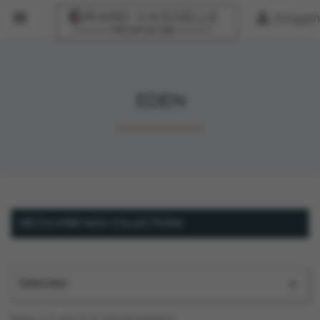


Inloggen
EDEN
DÉCOUVRIR NOS COLLECTIONS
Selecteer

Item 1-5 van 5 in totaal item(s)