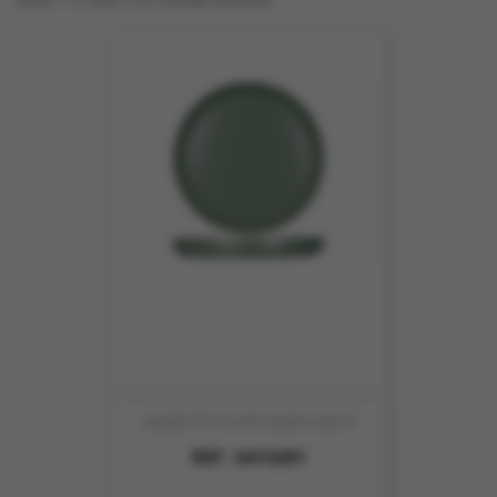
ASSIETTE PLATE EDEN 26CM
REF :
5413201