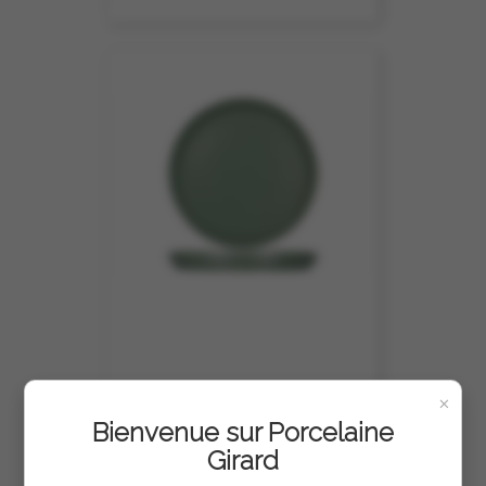
×
Bienvenue sur Porcelaine
ASSIETTE DESSERT EDEN 19.5CM
Girard
REF :
5413202