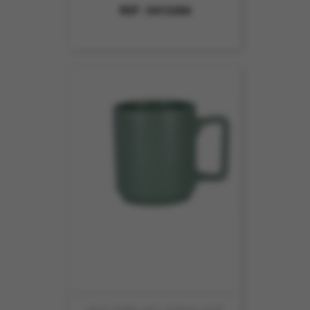
REF :
5413204