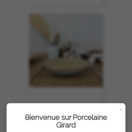
×
Bienvenue sur Porcelaine
ASSIETTE CALOTTE ARIEL 22CM
Girard
REF :
11201