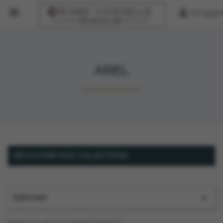


Inloggen
ARIEL
DÉCOUVRIR NOS COLLECTIONS
Selecteer

Item 1-5 van 5 in totaal item(s)