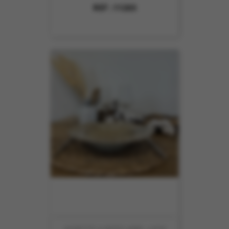
REF :
11203