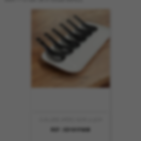
CUILLÈRE APÉRO NOIR 12.5CM
REF :
SD101F80B