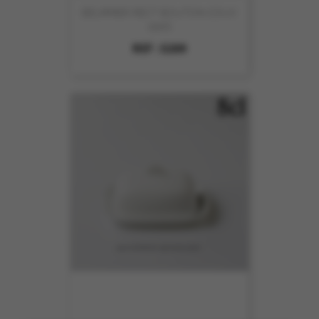
BEURRIER RECT BOUTON COUV
250G
REF :
5209