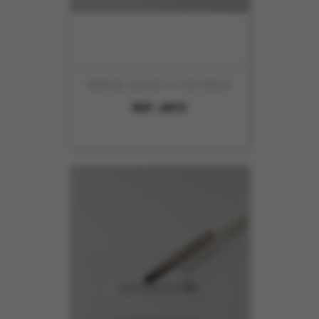
REPOSE SACHET A THE CREUX
REF :
6072