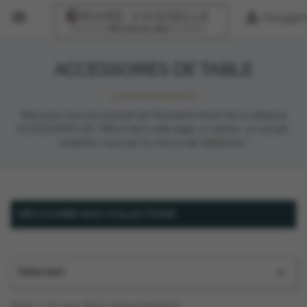


Inloggen
ACCESSOIRES DE TABLE
Retrouvez tous les produits de Porcelaine Girard de la catégorie
ACCESSOIRES DE TABLE dans cette page, un besoin, un conseil,
contactez nous par le chat ou par téléphone !
DÉCOUVRIR NOS COLLECTIONS
Selecteer

Item 1-15 van 38 in totaal item(s)