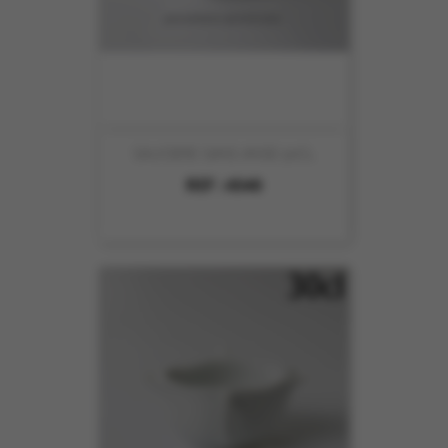
SAUCIERE SANS ANSE 50CL
REF :
4540