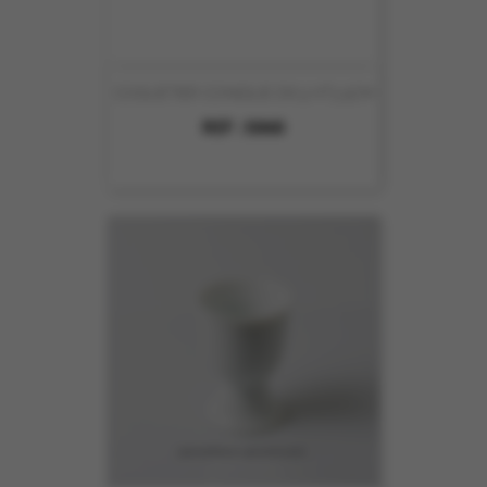
COQUETIER CONIQUE D6.5 HT3.5CM
REF :
5060