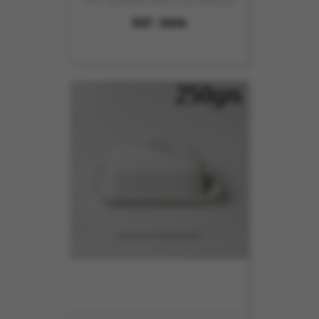
POT CUICINE AVEC COUVERCLE
REF :
8696