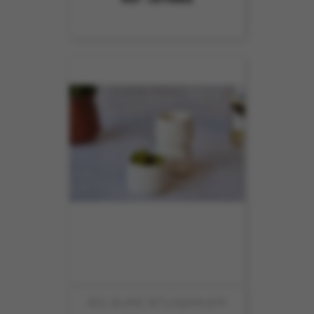
BOL BLANC SET3 D9XH6.5CM