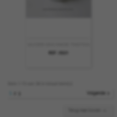
SAUCIERE GRAS MAIGRE TRADITION
REF :
5521
Item 1-15 van 38 in totaal item(s)
1

Volgende
2
3

Terug naar boven