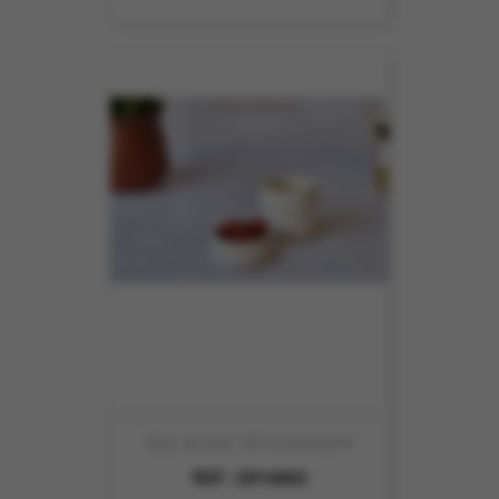
BOL BLANC SET3 D9XH4CM
REF :
5914003