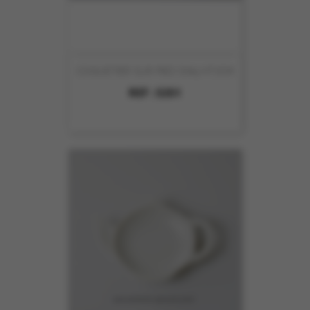
COQUETIER SUR PIED DIA5 HT7CM
REF :
5351