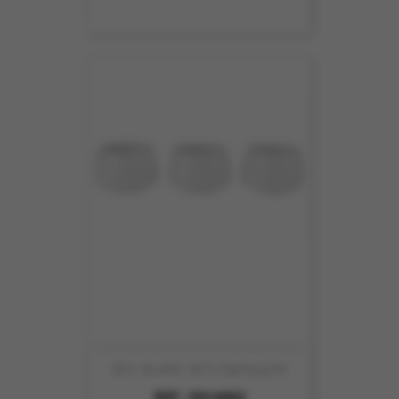
BOL BLANC SET3 D9XH5.5CM
REF :
5914002