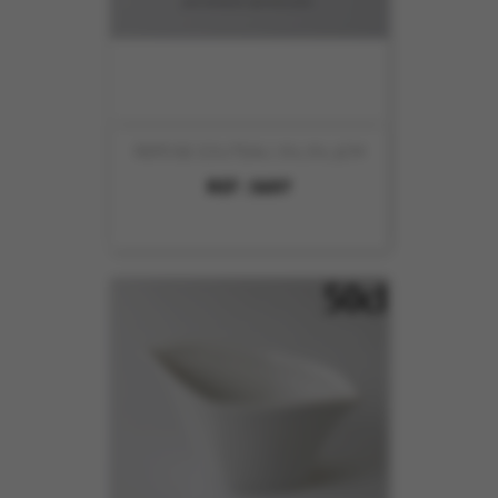
REPOSE COUTEAU 7X1.7X1.3CM
REF :
5697