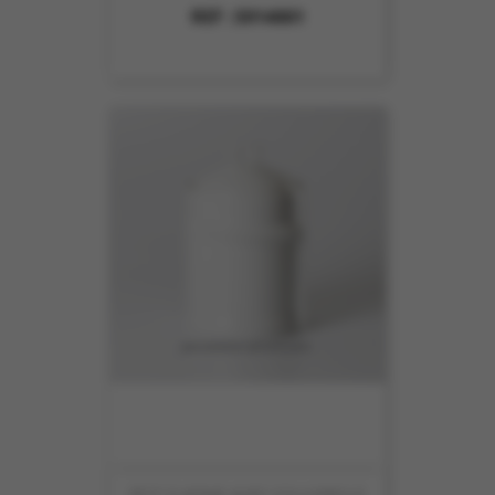
REF :
5914001