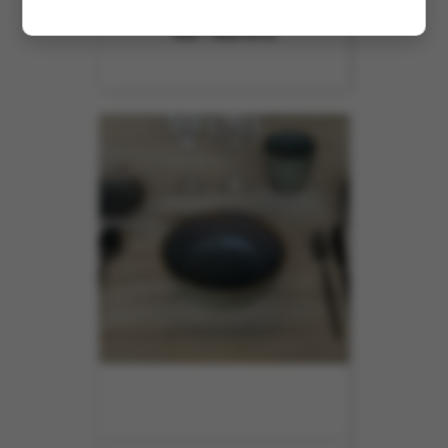
COUPELLE BULOT D12XH3.5CM
REF :
4251012