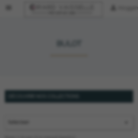


Inloggen
BULOT
DÉCOUVRIR NOS COLLECTIONS
Selecteer

Item 1-9 van 9 in totaal item(s)