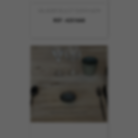
SALADIER BULOT D26XH7.5CM
REF :
4251660