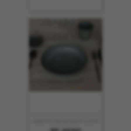
ASSIETTE CREUSE BULOT 21.7CM
REF :
4251022