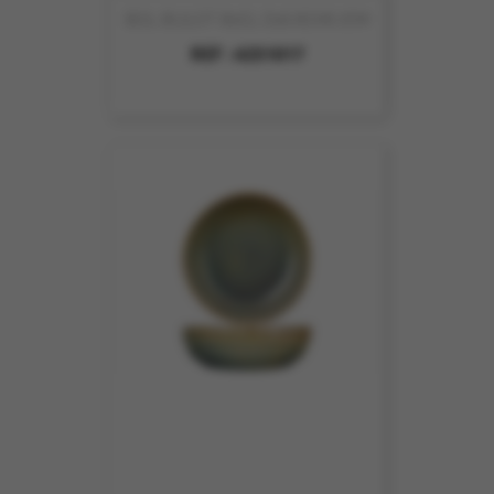
BOL BULOT 80CL D16.6CH6.7CM
REF :
4251017