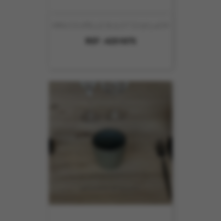
MINI COUPELLE BULOT D7.5X3.4CM
REF :
4251075