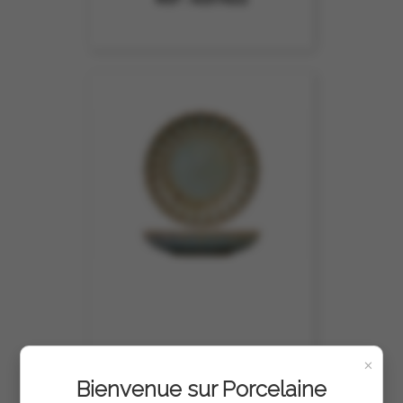
×
Bienvenue sur Porcelaine
MINI ASSIETTE BULOT 10.5CM