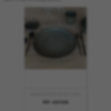
ASSIETTE PLATE BULOT 27CM
REF :
4251028