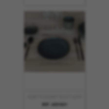
ASSIETTE DESSERT BULOT 20CM
REF :
4251021