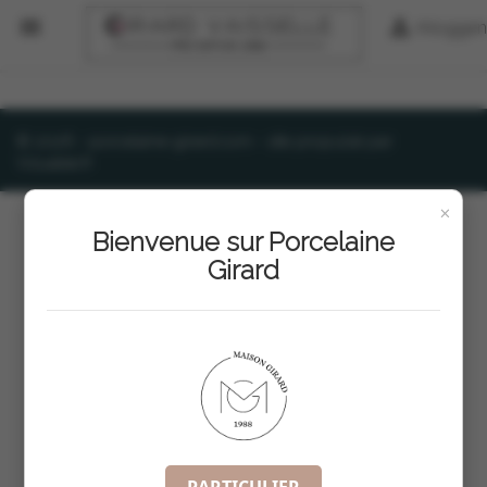


Inloggen
© 2026 - porcelaine-girard.com - site propulsé par
Vizualee.fr
×
Bienvenue sur Porcelaine
Girard