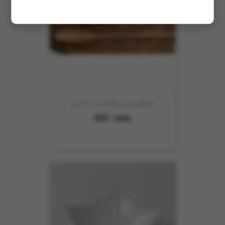
LOFT COUPELLE 14.9CM
REF :
4906