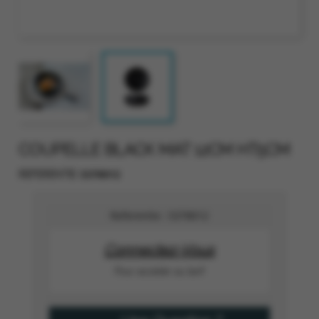
COUPELLE BLACK MAT 12CM HT5CM
5378012
REFERENTIE
Referentie :
5378012
Connectez-Vous
Pour accéder au tarif