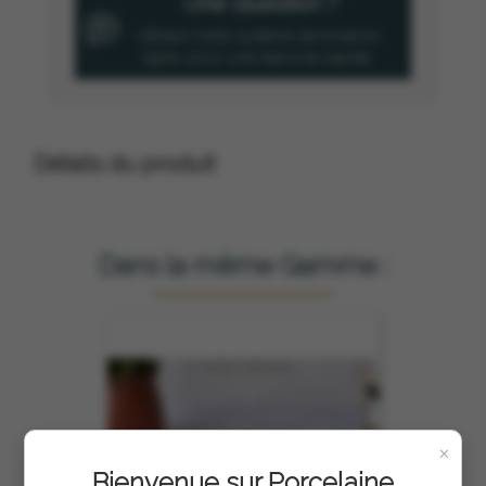
Une Question ?
Utilisez notre système de tchat en
ligne, pour une réponse rapide.
Détails du produit
Dans la même Gamme :
×
Bienvenue sur Porcelaine