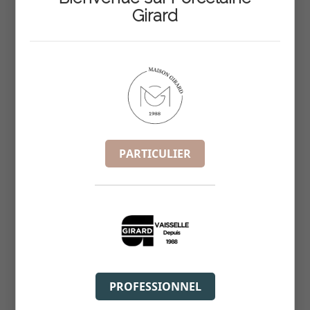
Girard
BOL BLANC SET3 D9XH4CM
REF :
5914003
PARTICULIER
PROFESSIONNEL