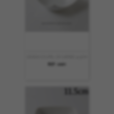
DESIGN COUPEL CR CARREE 14.5CM
REF :
6401