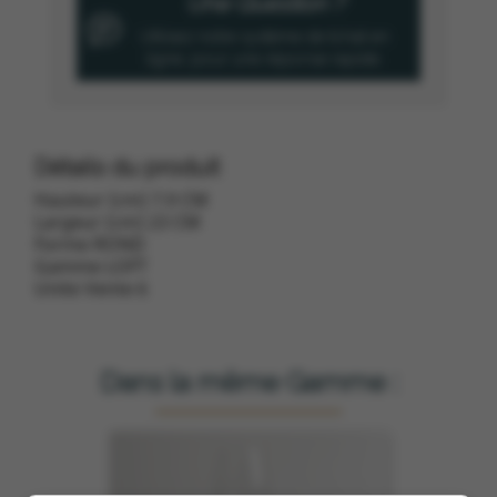
Une Question ?
Utilisez notre système de tchat en
ligne, pour une réponse rapide.
Détails du produit
Hauteur (cm) 7.9 CM
Largeur (cm) 23 CM
Forme ROND
Gamme LOFT
Unite Vente 6
Dans la même Gamme :