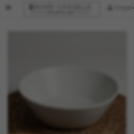


Inloggen