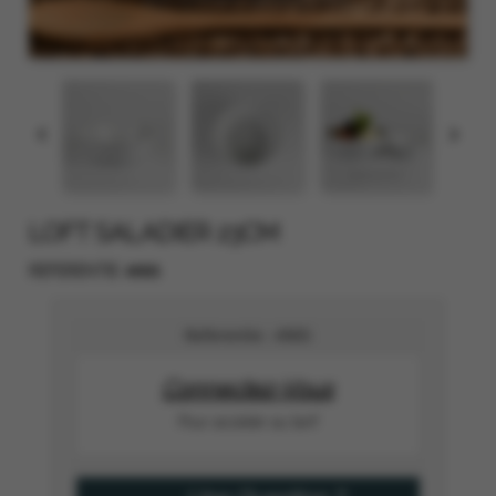


LOFT SALADIER 23CM
4905
REFERENTIE
Referentie :
4905
Connectez-Vous
Pour accéder au tarif