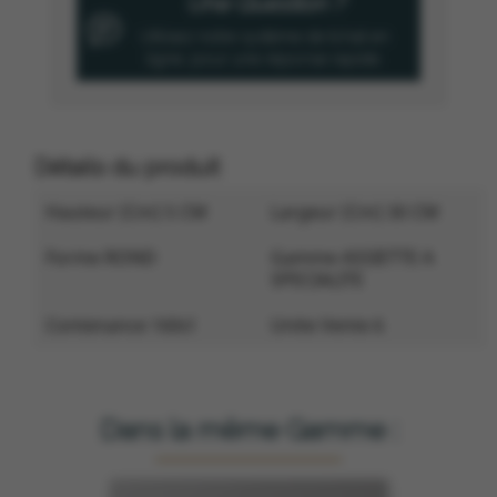
Une Question ?
Utilisez notre système de tchat en
ligne, pour une réponse rapide.
Détails du produit
Hauteur (cm) 5 CM
Largeur (cm) 30 CM
Forme ROND
Gamme ASSIETTE A
SPECIALITE
Contenance 160cl
Unite Vente 6
Dans la même Gamme :