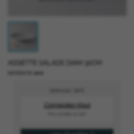
ASSIETTE SALADE DIAM 30CM
8070
REFERENTIE
Referentie :
8070
Connectez-Vous
Pour accéder au tarif