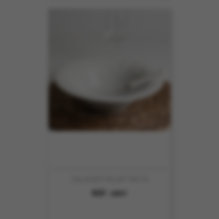
SALADIER RELIEF PASTA
REF :
4957