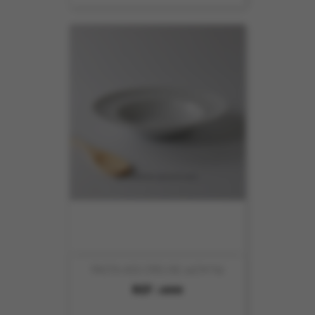
PASTA ASS CREUSE 24CM N2
REF :
4999