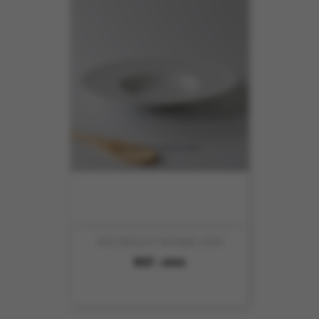
ASS DEGUST RONDE 27CM
REF :
4950