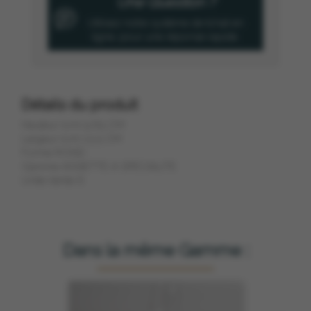
Une Question ?
Utilisez notre système de tchat en
ligne, pour une réponse rapide.
Détails du produit
Hauteur (cm) 9.65 CM
Largeur (cm) 23.5 CM
Forme ROND
Gamme ASSIETTE A SPECIALITE
Unite Vente 6
Dans la même Gamme :