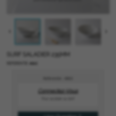


SURF SALADIER 235MM
4863
REFERENTIE
Referentie :
4863
Connectez-Vous
Pour accéder au tarif