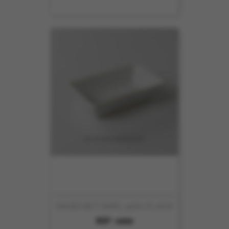
RAVIER RECT EMPIL 14X8 HT3.6CM
REF :
6808