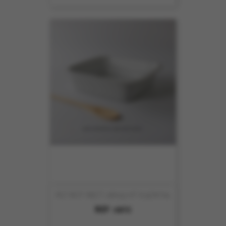
PLT ROT RECT 28X25 HT 6.5CM N1
REF :
6872