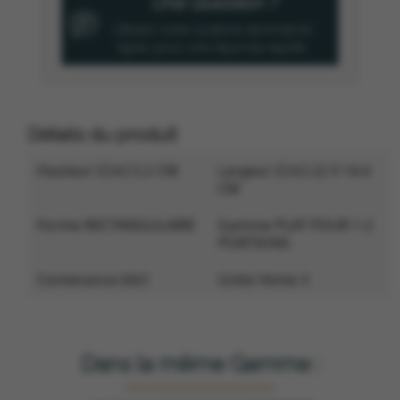
Une Question ?
Utilisez notre système de tchat en
ligne, pour une réponse rapide.
Détails du produit
Hauteur (cm) 5.2 CM
Largeur (cm) 22 X 14.4
CM
Forme RECTANGULAIRE
Gamme PLAT FOUR 1-2
PORTIONS
Contenance 60cl
Unite Vente 3
Dans la même Gamme :