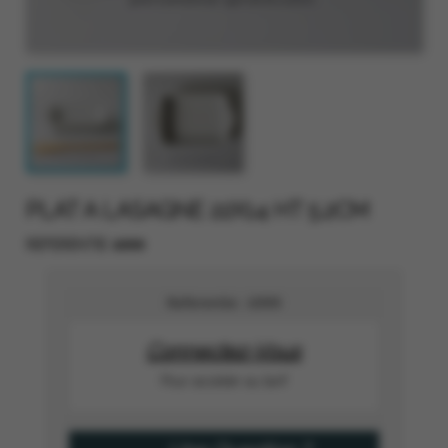
PLAT A LASAGNE 22X14 HT 5.2CM
6999
REFERENTIE
Referentie :
6999
Connectez-Vous
Pour accéder au tarif