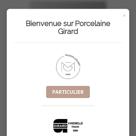
×
Bienvenue sur Porcelaine
Girard
PARTICULIER
PLT ROT RECT 41X24 HT 7CM N3
REF :
6874