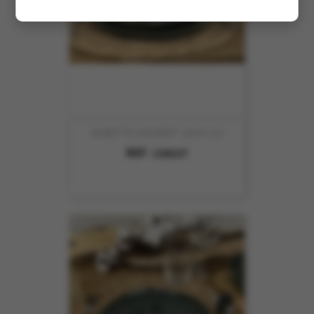
ASSIETTE DESSERT 21CM LILI
REF :
230227