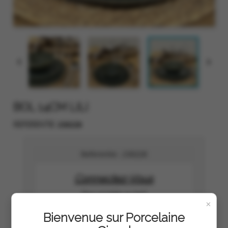


BOL 14CM LILI
230228
REFERENTIE
Referentie :
230228
Connectez-Vous
Pour accéder au tarif
×
Bienvenue sur Porcelaine