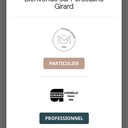
Girard
ASSIETTE PAIN IRIS 16CM
REF :
5869010
PARTICULIER
PROFESSIONNEL