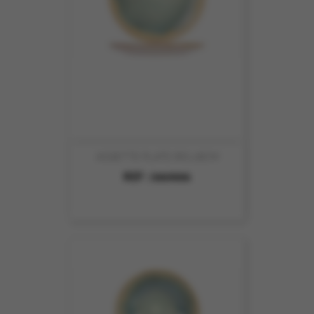
ASSIETTE PLATE IRIS 28CM
REF :
5869006