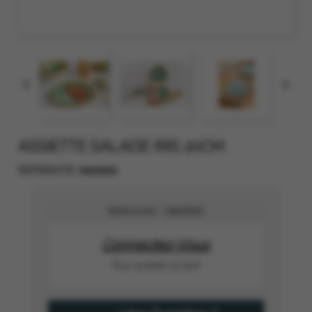


ASSIETTE SALADE IRIS 20CM
5869005
REFERENTIE
Referentie :
5869005
Connectez-Vous
Pour accéder au tarif