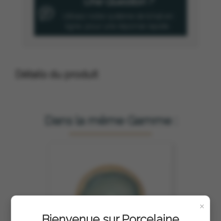
Une Question ?
Utilisez notre système de tchat en
ligne, pour une réponse rapide.
Détails du produit
Dans la même Gamme :
×
Bienvenue sur Porcelaine