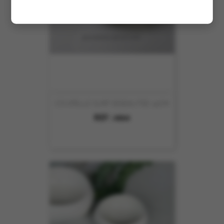
COUPELLE SURF BISEAUTEE 14CM
REF :
4864