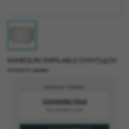
RAMEQUIN EMPILABLE D7XHT3.5CM
6664007
REFERENTIE
Referentie :
6664007
Connectez-Vous
Pour accéder au tarif