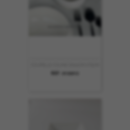
COUPELLE COLINE DIA12CM HT5CM
REF :
8126012