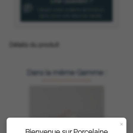
Une Question ?
Utilisez notre système de tchat en
ligne, pour une réponse rapide.
Détails du produit
Dans la même Gamme :
×
Bienvenue sur Porcelaine