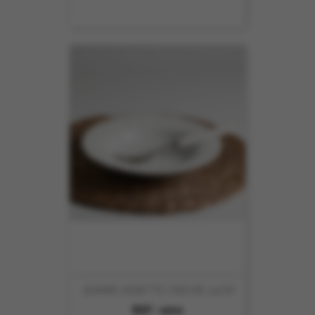
JEANNE ASSIETTE CREUSE 23CM
REF :
4654