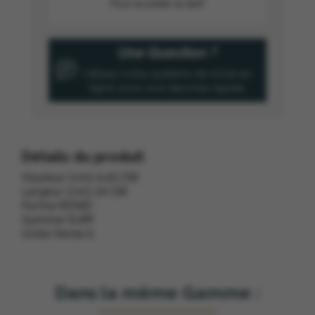
Pour accéder au tarif
Une Question ?
Utilisez notre système de tchat en
ligne, pour une réponse rapide.
Détails du produit
Hauteur (cm) 4.43 CM
Largeur (cm) 24 CM
Forme ROND
Gamme SURF
Unite Vente 6
Dans la même Gamme :