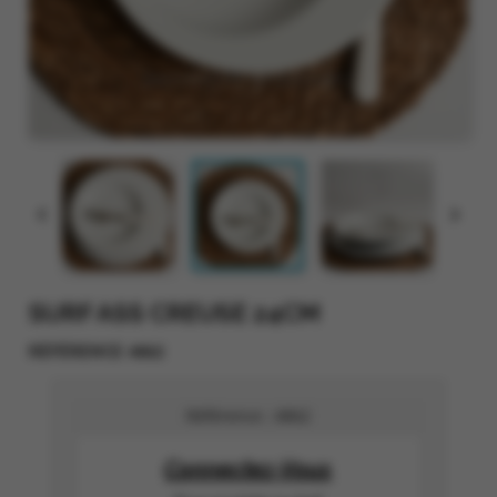


SURF ASS CREUSE 24CM
4862
RÉFÉRENCE
Référence :
4862
Connectez-Vous