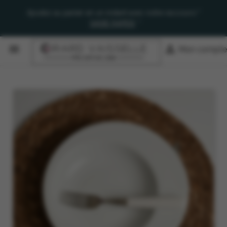
Ajoutez au panier en un instant avec notre raccourci "
SAISIE RAPIDE
"


Mon compte