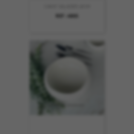
CARAT SALADIER 18CM
REF :
4805