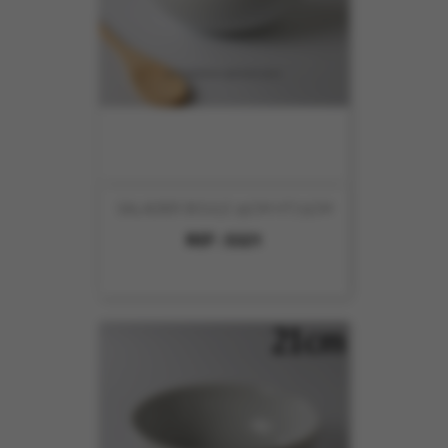
SALADIER BOULE 19CM HT7.5CM
REF :
5321