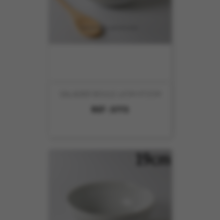
SALADIER BOULE 17CM HT7CM
REF :
5773