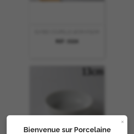
ELYSEE COUPELLE 16CM HT5CM
REF :
5324
×
Bienvenue sur Porcelaine