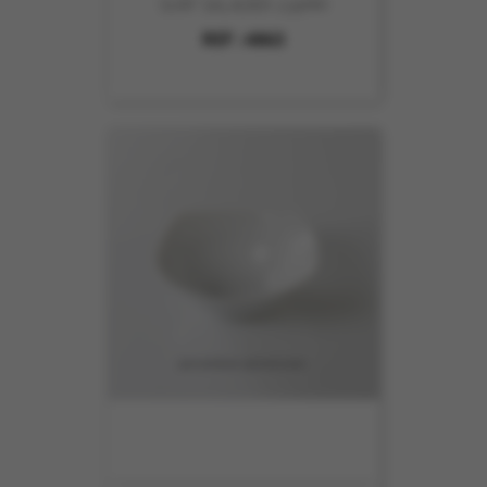
SURF SALADIER 235MM
REF :
4863