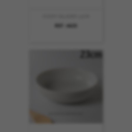
DODDY SALADIER 23CM
REF :
4625