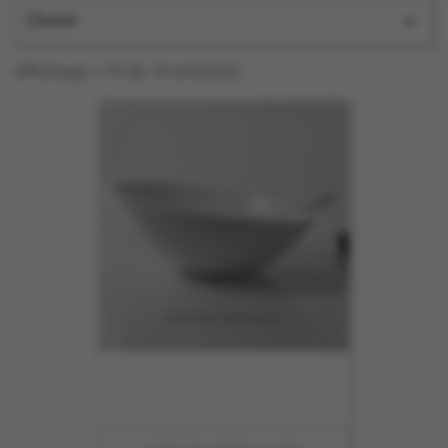
Choisir

Affichage 1-15 de 19 article(s)