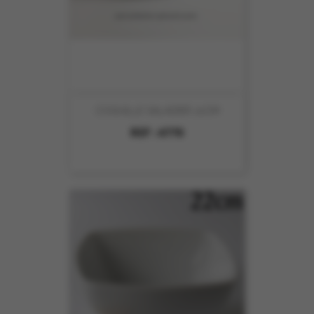
COQUILLE SALADIER 21CM
REF :
4770