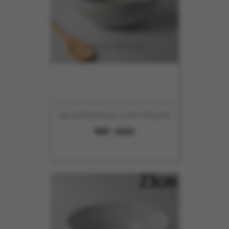
SALADIER BOULE 21CM HT8.5CM
REF :
5322