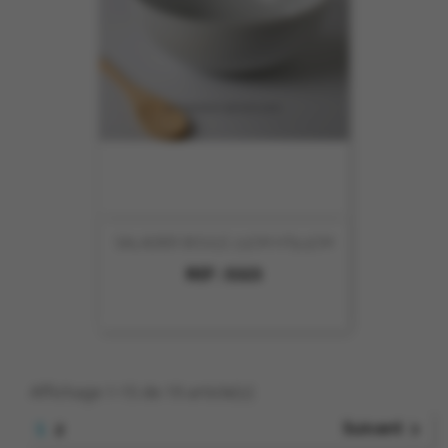
SALADIER BOULE 23CM HT9.5CM
REF :
5323
Affichage 1-15 de 19 article(s)
1

Suivant
2