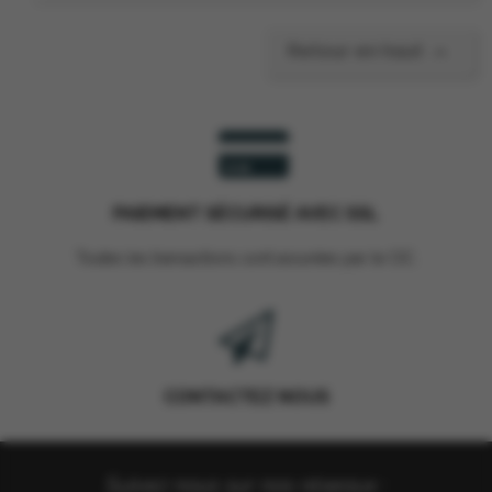

Retour en haut
PAIEMENT SÉCURISÉ AVEC SSL
Toutes les transactions sont assurées par le CIC.
CONTACTEZ NOUS
Suivez nous sur nos réseaux :