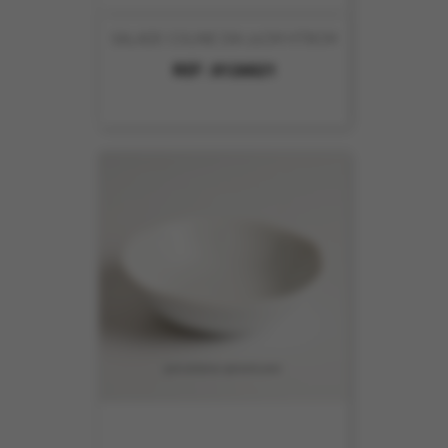
SALADE COLINE DIA 21CM HT8CM
REF :
8126021