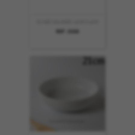
ELYSEE SALADIER 23CM 6.4CM
REF :
5326