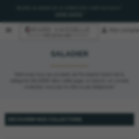
Ajoutez au panier en un instant avec notre raccourci "
SAISIE RAPIDE
"


Mon compte
SALADIER
Retrouvez tous les produits de Porcelaine Girard de la
catégorie SALADIER dans cette page, un besoin, un conseil,
contactez nous par le chat ou par téléphone !
DÉCOUVRIR NOS COLLECTIONS