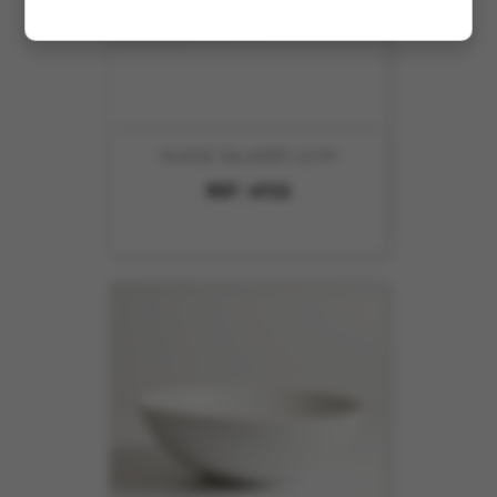
NUAGE SALADIER 22CM
REF :
4722