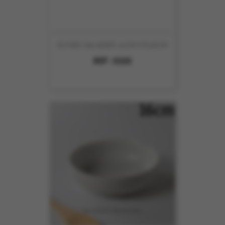
ELYSEE SALADIER 21CM HT5.8CM
REF :
5325