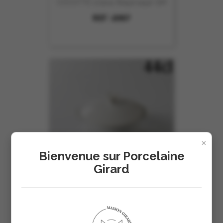
COCOTTE 17.5x14 (8454+1454) GM
REF :
6987
×
Bienvenue sur Porcelaine
Girard