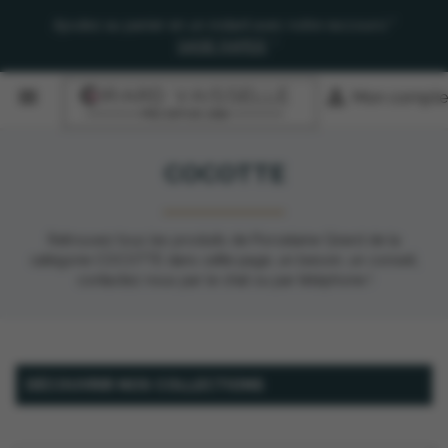
Ajoutez au panier en un instant avec notre raccourci "
SAISIE RAPIDE
"


Mon compte
COCOTTE
Retrouvez tous les produits de Porcelaine Girard de la
catégorie COCOTTE dans cette page, un besoin, un conseil,
contactez nous par le chat ou par téléphone !
DÉCOUVRIR NOS COLLECTIONS