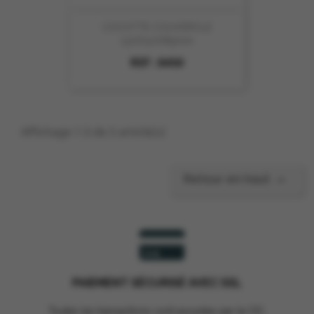
COCOTTE COUVERCLE
130X110X85mm
REF :
8450
Affichage 1-3 de 3 article(s)

Retour en haut
PAIEMENT SÉCURISÉ AVEC SSL
Toutes les transactions sont assurées par le CIC.