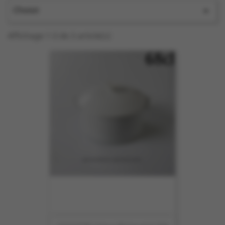
Choisir

Affichage 1-3 de 3 article(s)