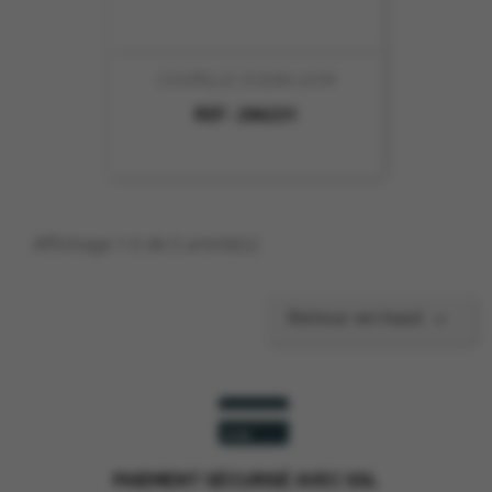
COUPELLE OCEAN 17CM
REF :
206231
Affichage 1-5 de 5 article(s)

Retour en haut
PAIEMENT SÉCURISÉ AVEC SSL