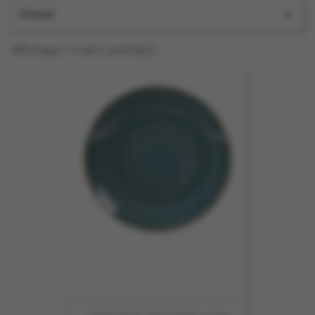
Choisir

Affichage 1-5 de 5 article(s)