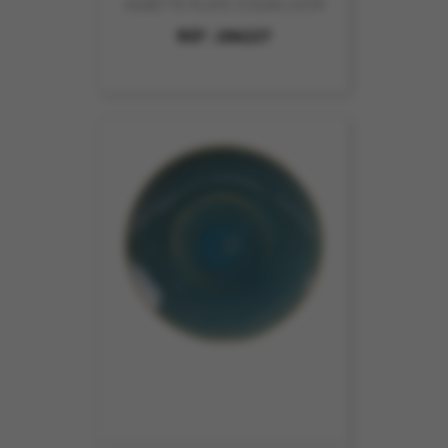
ASSIETTE PLATE OCEAN 27CM
REF :
206227