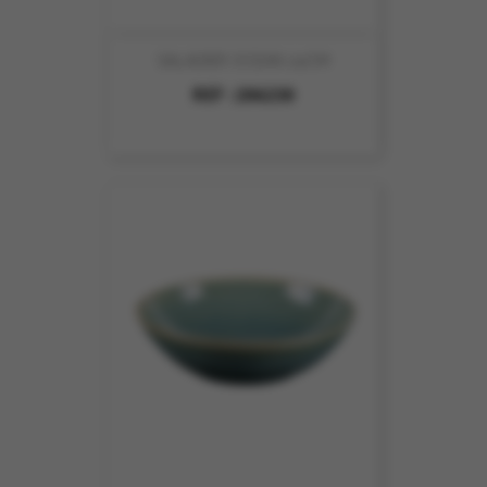
SALADIER OCEAN 24CM
REF :
206230