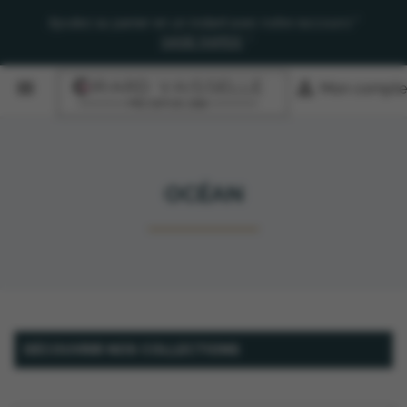
Ajoutez au panier en un instant avec notre raccourci "
SAISIE RAPIDE
"


Mon compte
OCÉAN
DÉCOUVRIR NOS COLLECTIONS