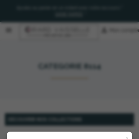
Ajoutez au panier en un instant avec notre raccourci "
SAISIE RAPIDE
"


Mon compte
CATEGORIE 8114
DÉCOUVRIR NOS COLLECTIONS
×