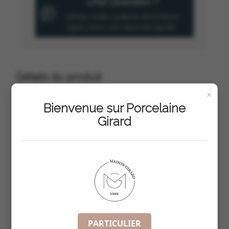
Une Question ?
Utilisez notre système de tchat en
ligne, pour une réponse rapide.
Détails du produit
×
Bienvenue sur Porcelaine
Girard
Dans la même Gamme :
PARTICULIER