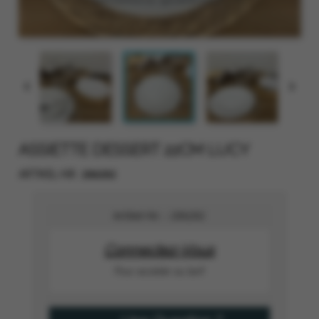


ASSIETTE DESSERT 22CM LUCY
206202
ARTIKEL-NR.
Artikel-Nr. :
206202
Connectez-Vous
Pour accéder au tarif