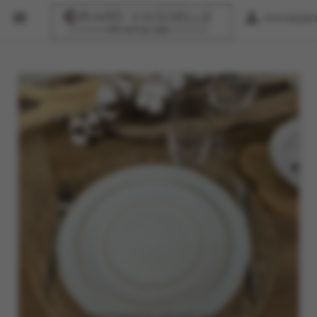


Anmelden