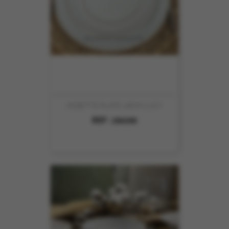
ASSIETTE PLATE 28CM LUCY
REF :
206200