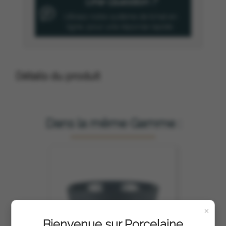
Une Question ?
Utilisez notre système de tchat en
ligne, pour une réponse rapide.
Détails du produit
Dans la même Gamme :
×
Bienvenue sur Porcelaine