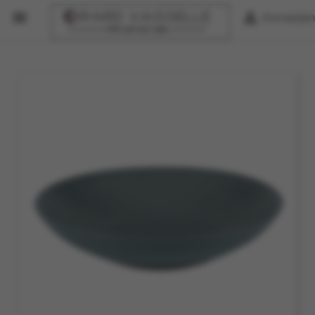


Anmelden