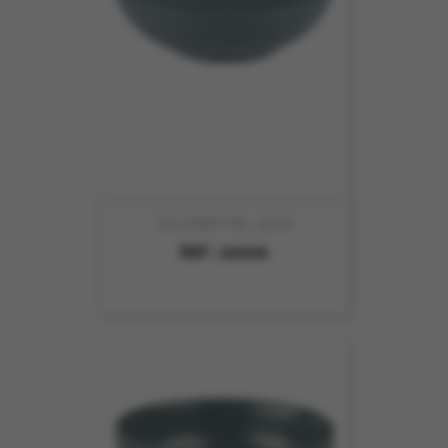
SALADIER CIEL 24CM
REF :
269590