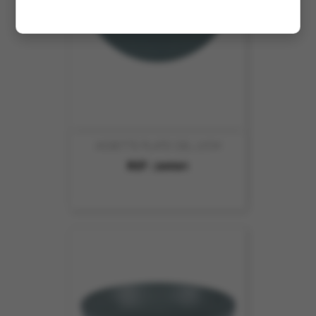
ASSIETTE PLATE CIEL 27CM
REF :
269581