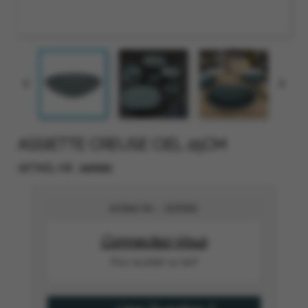


ASSIETTE CREUSE CIEL 25CM
269585
ARTIKEL-NR.
Artikel-Nr. :
269585
Connectez-Vous
Pour accéder au tarif