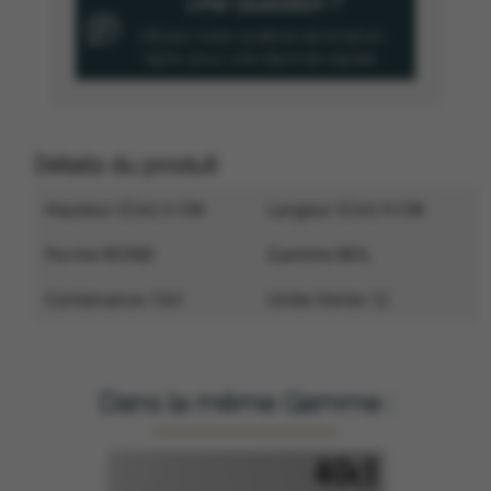
Une Question ?
Utilisez notre système de tchat en
ligne, pour une réponse rapide.
Détails du produit
Hauteur (cm) 5 CM
Largeur (cm) 9 CM
Forme ROND
Gamme BOL
Contenance 13cl
Unite Vente 12
Dans la même Gamme :