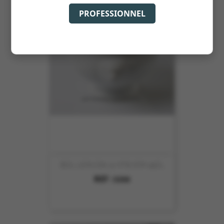
PROFESSIONNEL
BOL LION DIA 11 HT8.7CM 45CL
REF :
5350