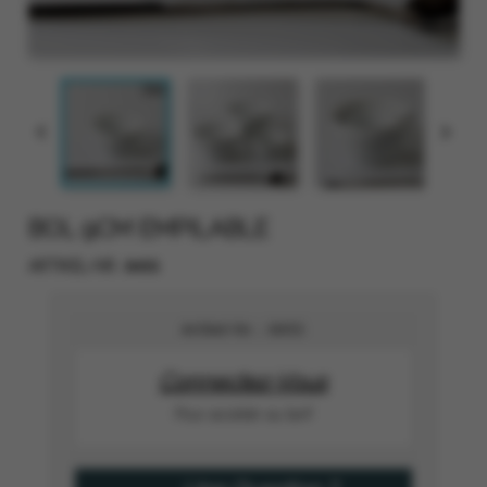


BOL 9CM EMPILABLE
8455
ARTIKEL-NR.
Artikel-Nr. :
8455
Connectez-Vous
Pour accéder au tarif