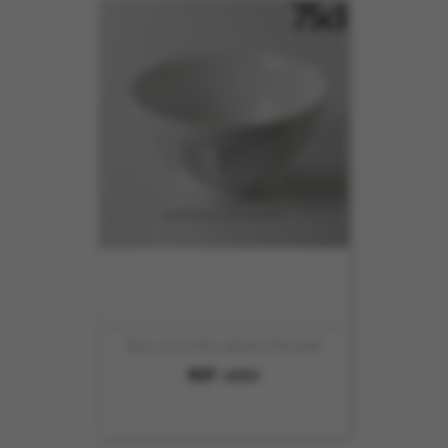
BOL A COTES 16CM HT8.7CM
REF :
6751