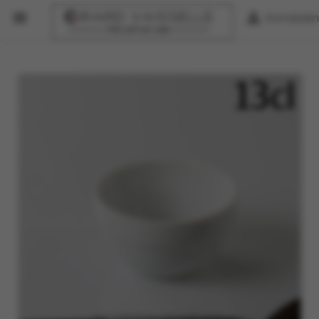


Anmelden