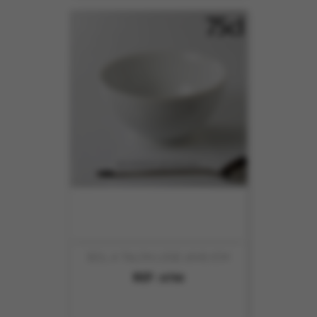
BOL A TALON LISSE 16X8.7CM
REF :
6750