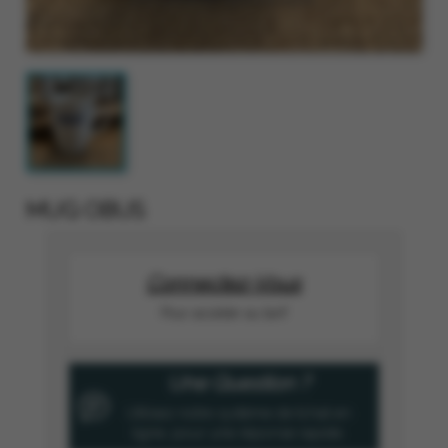
MUG OBUS
Connectez-Vous
Pour accéder au tarif
Une Question ?
Utilisez notre système de tchat en
ligne, pour une réponse rapide.