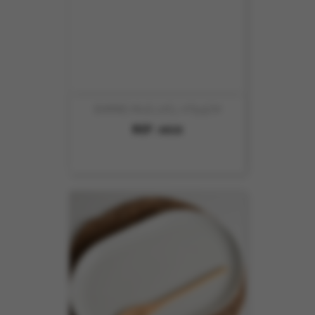
EMPIRE MUG 27CL HT9.5CM
REF :
6533