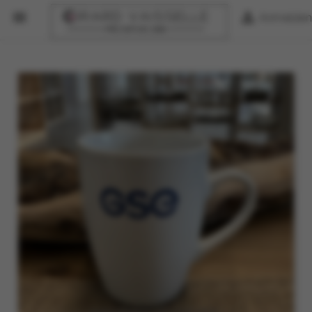


Anmelden