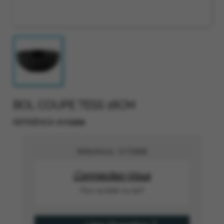
BOL COUPE TESS 16CM
5172008
REFERÈNCIA
Referència :
5172008
Connectez-Vous
Pour accéder au tarif