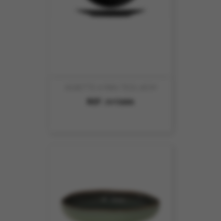
ASSIETTE A PAIN TESS 16CM
REF :
5172005