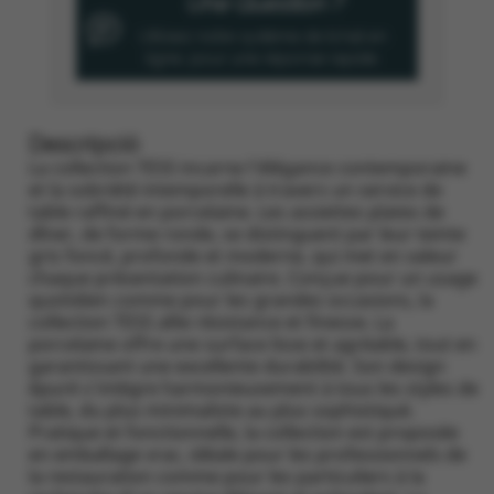
Une Question ?
Utilisez notre système de tchat en
ligne, pour une réponse rapide.
Descripció
La collection TESS incarne l’élégance contemporaine
et la sobriété intemporelle à travers un service de
table raffiné en porcelaine. Les assiettes plates de
dîner, de forme ronde, se distinguent par leur teinte
gris foncé, profonde et moderne, qui met en valeur
chaque présentation culinaire. Conçue pour un usage
quotidien comme pour les grandes occasions, la
collection TESS allie résistance et finesse. La
porcelaine offre une surface lisse et agréable, tout en
garantissant une excellente durabilité. Son design
épuré s’intègre harmonieusement à tous les styles de
table, du plus minimaliste au plus sophistiqué.
Pratique et fonctionnelle, la collection est proposée
en emballage vrac, idéale pour les professionnels de
la restauration comme pour les particuliers à la