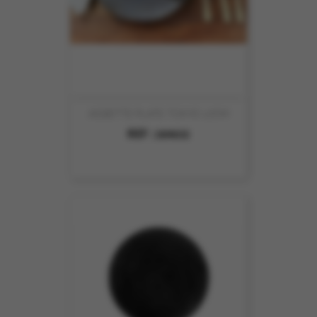
ASSIETTE PLATE TOKYO 27CM
REF :
269632