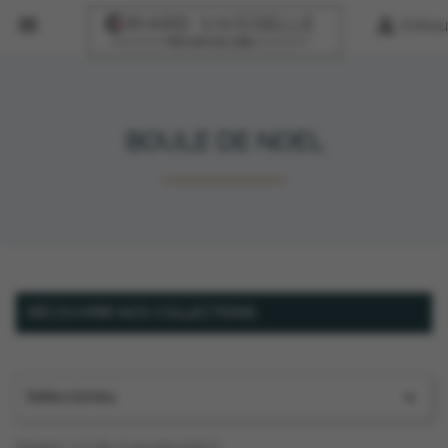


Entreu
BOULE DE NOEL
DÉCOUVRIR NOS COLLECTIONS
Seleccioneu

Veient 1-2 de 2 producte(s)