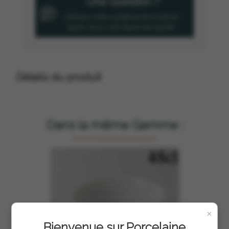
Une Question ?
Utilisez notre système de tchat en
ligne, pour une réponse rapide.
Détails du produit
Dans la même Gamme :
×
Bienvenue sur Porcelaine