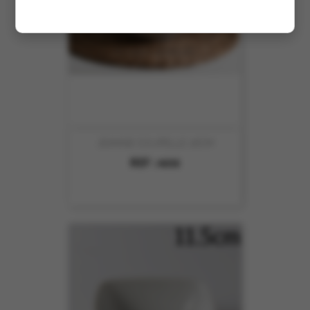
JEANNE COUPELLE 16CM
REF :
4658