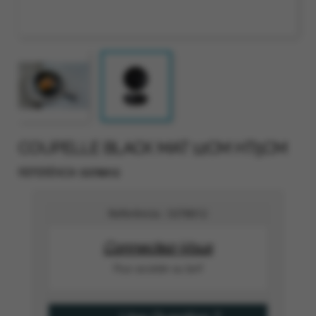
COUPELLE BLACK MAT 12CM HT5CM
5378012
REFERÈNCIA
Referència :
5378012
Connectez-Vous
Pour accéder au tarif