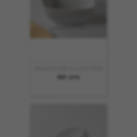
SAHARA COUPELLE 11.5CM HT5CM
REF :
6775